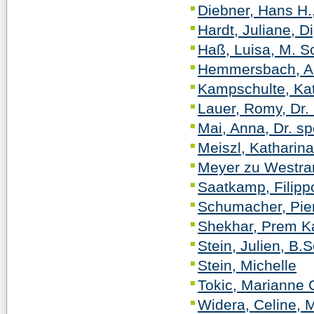
Diebner, Hans H., 
Hardt, Juliane, D
Haß, Luisa, M. Sc
Hemmersbach, Alic
Kampschulte, Kat
Lauer, Romy, Dr. 
Mai, Anna, Dr. sp
Meiszl, Katharina
Meyer zu Westra
Saatkamp, Filipp
Schumacher, Pier
Shekhar, Prem K
Stein, Julien, B.S
Stein, Michelle
Tokic, Marianne 
Widera, Celine, M