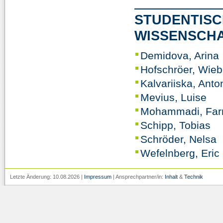
STUDENTISC
WISSENSCHA
Demidova, Arina
Hofschröer, Wie
Kalvariiska, Anto
Mevius, Luise
Mohammadi, Far
Schipp, Tobias
Schröder, Nelsa
Wefelnberg, Eric
Letzte Änderung: 10.08.2026 |
Impressum
| Ansprechpartner/in:
Inhalt
&
Technik